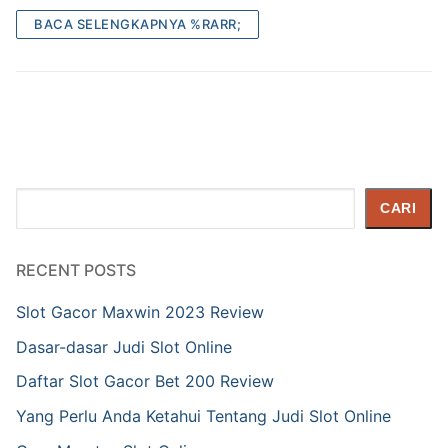
BACA SELENGKAPNYA %RARR;
Cari
CARI
RECENT POSTS
Slot Gacor Maxwin 2023 Review
Dasar-dasar Judi Slot Online
Daftar Slot Gacor Bet 200 Review
Yang Perlu Anda Ketahui Tentang Judi Slot Online