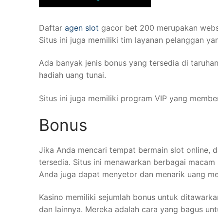
Daftar
agen slot
gacor bet 200 merupakan webs
Situs ini juga memiliki tim layanan pelanggan ya
Ada banyak jenis bonus yang tersedia di taruhan
hadiah uang tunai.
Situs ini juga memiliki program VIP yang memb
Bonus
Jika Anda mencari tempat bermain slot online, da
tersedia. Situs ini menawarkan berbagai maca
Anda juga dapat menyetor dan menarik uang m
Kasino memiliki sejumlah bonus untuk ditawarkan
dan lainnya. Mereka adalah cara yang bagus u