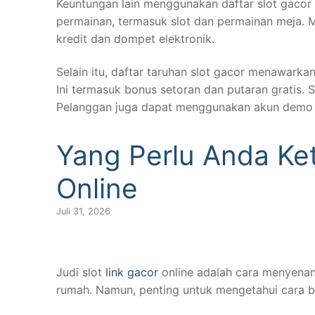
Keuntungan lain menggunakan daftar slot gaco
permainan, termasuk slot dan permainan meja. 
kredit dan dompet elektronik.
Selain itu, daftar taruhan slot gacor menawar
Ini termasuk bonus setoran dan putaran gratis. 
Pelanggan juga dapat menggunakan akun demo 
Yang Perlu Anda Ket
Online
Juli 31, 2026
Judi slot
link gacor
online adalah cara menyena
rumah.
Namun, penting untuk mengetahui cara b