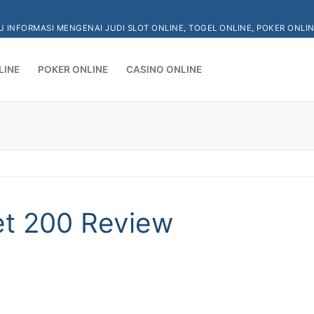
NFORMASI MENGENAI JUDI SLOT ONLINE, TOGEL ONLINE, POKER ONLIN
LINE
POKER ONLINE
CASINO ONLINE
Cari:
et 200 Review