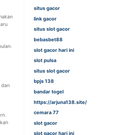
situs gacor
unakan
link gacor
baru
situs slot gacor
bebasbet88
ulan.
slot gacor hari ini
slot pulsa
situs slot gacor
bpjs 138
, dan
bandar togel
https://arjuna138.site/
cemara 77
rn.
hkan
slot gacor
slot gacor hari ini