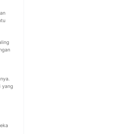
ran
ntu
aling
engan
nya.
i yang
reka