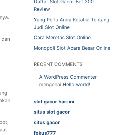
Daftar Slot Gacor Bet 200
Review
nya.
Yang Perlu Anda Ketahui Tentang
Judi Slot Online
Cara Meretas Slot Online
s dan
Monopoli Slot Acara Besar Online
RECENT COMMENTS
A WordPress Commenter
mengenai
Hello world!
yang
akan.
slot gacor hari ini
situs slot gacor
pot,
situs gacor
aat
fokus777