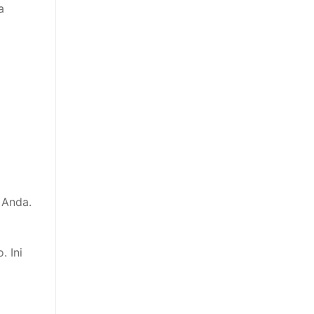
a
 Anda.
. Ini