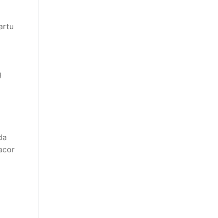
artu
g
da
acor