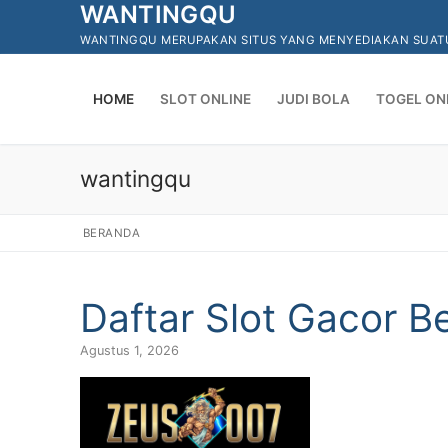
WANTINGQU
Lompat
ke
WANTINGQU MERUPAKAN SITUS YANG MENYEDIAKAN SUATU I
konten
HOME
SLOT ONLINE
JUDI BOLA
TOGEL ON
wantingqu
BERANDA
Daftar Slot Gacor B
Agustus 1, 2026