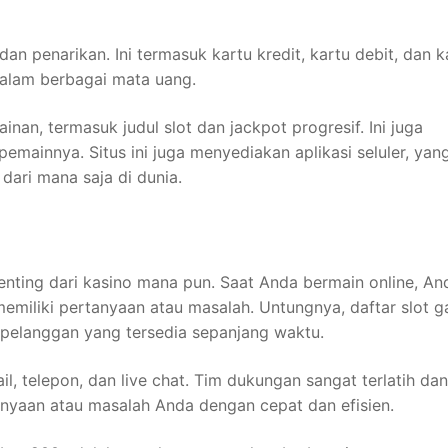
dan penarikan. Ini termasuk kartu kredit, kartu debit, dan k
 dalam berbagai mata uang.
nan, termasuk judul slot dan jackpot progresif. Ini juga
mainnya. Situs ini juga menyediakan aplikasi seluler, yan
ri mana saja di dunia.
nting dari kasino mana pun. Saat Anda bermain online, An
miliki pertanyaan atau masalah. Untungnya, daftar slot g
 pelanggan yang tersedia sepanjang waktu.
l, telepon, dan live chat. Tim dukungan sangat terlatih dan
nyaan atau masalah Anda dengan cepat dan efisien.