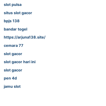
slot pulsa
situs slot gacor
bpjs 138
bandar togel
https://arjuna138.site/
cemara 77
slot gacor
slot gacor hari ini
slot gacor
pen 4d
jamu slot