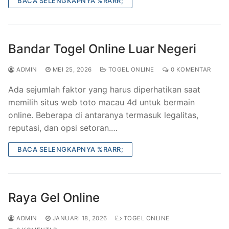
BACA SELENGKAPNYA %RARR;
Bandar Togel Online Luar Negeri
ADMIN
MEI 25, 2026
TOGEL ONLINE
0 KOMENTAR
Ada sejumlah faktor yang harus diperhatikan saat
memilih situs web toto macau 4d untuk bermain
online. Beberapa di antaranya termasuk legalitas,
reputasi, dan opsi setoran.…
BACA SELENGKAPNYA %RARR;
Raya Gel Online
ADMIN
JANUARI 18, 2026
TOGEL ONLINE