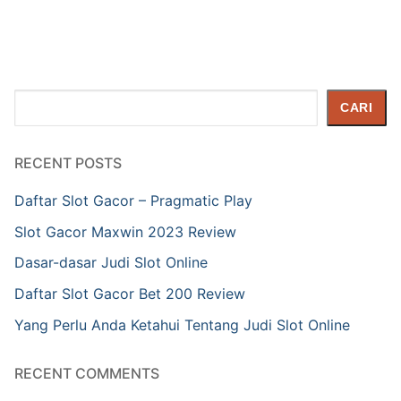
Cari
CARI
RECENT POSTS
Daftar Slot Gacor – Pragmatic Play
Slot Gacor Maxwin 2023 Review
Dasar-dasar Judi Slot Online
Daftar Slot Gacor Bet 200 Review
Yang Perlu Anda Ketahui Tentang Judi Slot Online
RECENT COMMENTS