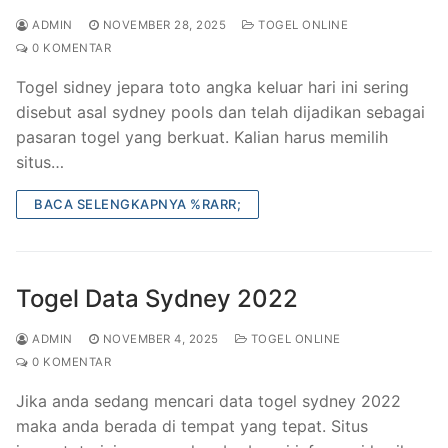
ADMIN
NOVEMBER 28, 2025
TOGEL ONLINE
0 KOMENTAR
Togel sidney jepara toto angka keluar hari ini sering
disebut asal sydney pools dan telah dijadikan sebagai
pasaran togel yang berkuat. Kalian harus memilih
situs…
BACA SELENGKAPNYA %RARR;
Togel Data Sydney 2022
ADMIN
NOVEMBER 4, 2025
TOGEL ONLINE
0 KOMENTAR
Jika anda sedang mencari data togel sydney 2022
maka anda berada di tempat yang tepat. Situs