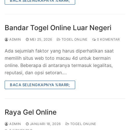
BACA SELENGKAPNYA %RARR;
Bandar Togel Online Luar Negeri
ADMIN
MEI 25, 2026
TOGEL ONLINE
0 KOMENTAR
Ada sejumlah faktor yang harus diperhatikan saat
memilih situs web toto macau 4d untuk bermain
online. Beberapa di antaranya termasuk legalitas,
reputasi, dan opsi setoran.…
BACA SELENGKAPNYA %RARR;
Raya Gel Online
ADMIN
JANUARI 18, 2026
TOGEL ONLINE