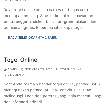
0 KOMENTAR
Raya togel online adalah cara yang bagus untuk
mendapatkan uang. Situs terkemuka menawarkan
bonus anggota, diskon besar, program rujukan, dan
permainan gratis. Beberapa situs kapaltogel…
BACA SELENGKAPNYA %RARR;
Togel Online
ADMIN
DESEMBER 25, 2025
TOGEL ONLINE
0 KOMENTAR
Saat Anda bermain bandar togel online, penting untuk
menggunakan perangkat lunak antivirus. Ini akan
melindungi Anda dari peretas yang ingin mencuri uang
dan informasi pribadi…