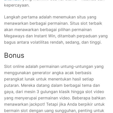
kepercayaan.
Langkah pertama adalah menemukan situs yang
menawarkan berbagai permainan. Situs slot terbaik
akan menawarkan berbagai pilihan permainan
Megaways dan Instant Win, ditambah perpaduan yang
bagus antara volatilitas rendah, sedang, dan tinggi.
Bonus
Slot online adalah permainan untung-untungan yang
menggunakan generator angka acak berbasis
perangkat lunak untuk menentukan hasil setiap
putaran. Mereka datang dalam berbagai tema dan
gaya, dari mesin 3 gulungan klasik hingga slot video
yang menyerupai permainan video. Beberapa bahkan
menawarkan jackpot! Tetapi jika Anda berpikir untuk
bermain slot dengan uang sungguhan, penting untuk