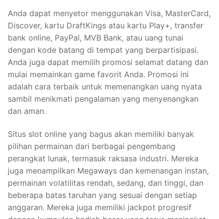
Anda dapat menyetor menggunakan Visa, MasterCard,
Discover, kartu DraftKings atau kartu Play+, transfer
bank online, PayPal, MVB Bank, atau uang tunai
dengan kode batang di tempat yang berpartisipasi.
Anda juga dapat memilih promosi selamat datang dan
mulai memainkan game favorit Anda. Promosi ini
adalah cara terbaik untuk memenangkan uang nyata
sambil menikmati pengalaman yang menyenangkan
dan aman.
Situs slot online yang bagus akan memiliki banyak
pilihan permainan dari berbagai pengembang
perangkat lunak, termasuk raksasa industri. Mereka
juga menampilkan Megaways dan kemenangan instan,
permainan volatilitas rendah, sedang, dan tinggi, dan
beberapa batas taruhan yang sesuai dengan setiap
anggaran. Mereka juga memiliki jackpot progresif