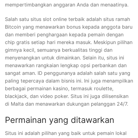
mempertimbangkan anggaran Anda dan menaatinya.
Salah satu situs slot online terbaik adalah situs ramah
Bitcoin yang menawarkan bonus kepada anggota baru
dan memberi penghargaan kepada pemain dengan
chip gratis setiap hari mereka masuk. Meskipun pilihan
gimnya kecil, semuanya berkualitas tinggi dan
menyenangkan untuk dimainkan. Selain itu, situs ini
menawarkan rangkaian lengkap opsi perbankan dan
sangat aman. ID penggunanya adalah salah satu yang
paling tepercaya dalam bisnis ini. Ini juga menampilkan
berbagai permainan kasino, termasuk roulette,
blackjack, dan video poker. Situs ini juga dilisensikan
di Malta dan menawarkan dukungan pelanggan 24/7.
Permainan yang ditawarkan
Situs ini adalah pilihan yang baik untuk pemain lokal