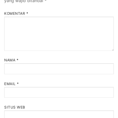
yang wajib ditandai
*
KOMENTAR
*
NAMA
*
EMAIL
*
SITUS WEB