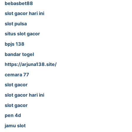
bebasbet88
slot gacor hari ini
slot pulsa
situs slot gacor
bpjs 138
bandar togel
https://arjuna138.site/
cemara 77
slot gacor
slot gacor hari ini
slot gacor
pen 4d
jamu slot