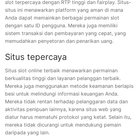
slot terpercaya dengan RTP tinggi dan fairplay. Situs-
situs ini menawarkan platform yang aman di mana
Anda dapat memainkan berbagai permainan slot
dengan satu ID pengguna. Mereka juga memiliki
sistem transaksi dan pembayaran yang cepat, yang
memudahkan penyetoran dan penarikan uang.
Situs tepercaya
Situs slot online terbaik menawarkan permainan
berkualitas tinggi dan layanan pelanggan terbaik.
Mereka juga menggunakan metode keamanan berlapis
besi untuk melindungi informasi keuangan Anda.
Mereka tidak rentan terhadap pelanggaran data dan
aktivitas penipuan lainnya, karena situs web yang
diatur harus mematuhi protokol yang ketat. Selain itu,
mereka tidak dicurangi untuk mendukung pemain
daripada yang lain.