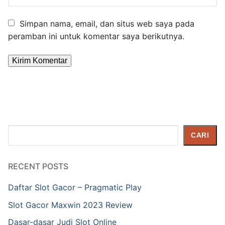
Simpan nama, email, dan situs web saya pada
peramban ini untuk komentar saya berikutnya.
Cari
CARI
RECENT POSTS
Daftar Slot Gacor – Pragmatic Play
Slot Gacor Maxwin 2023 Review
Dasar-dasar Judi Slot Online