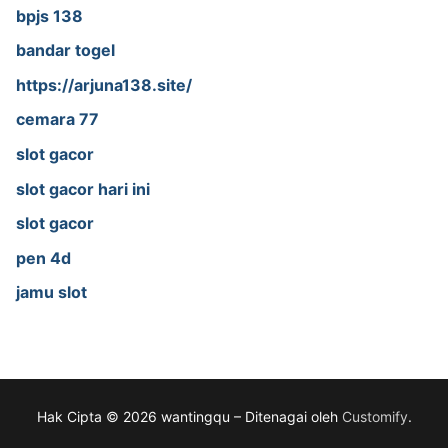
bpjs 138
bandar togel
https://arjuna138.site/
cemara 77
slot gacor
slot gacor hari ini
slot gacor
pen 4d
jamu slot
Hak Cipta © 2026 wantingqu – Ditenagai oleh
Customify
.