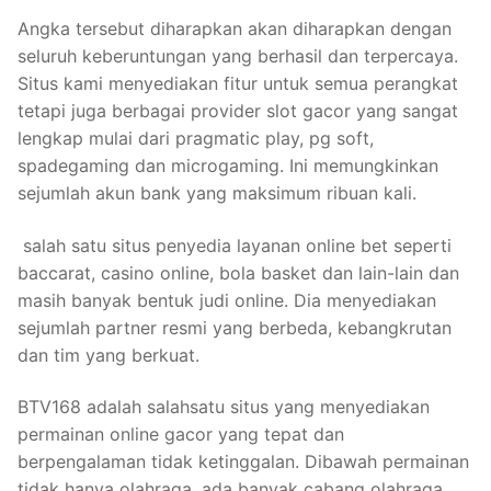
Angka tersebut diharapkan akan diharapkan dengan
seluruh keberuntungan yang berhasil dan terpercaya.
Situs kami menyediakan fitur untuk semua perangkat
tetapi juga berbagai provider slot gacor yang sangat
lengkap mulai dari pragmatic play, pg soft,
spadegaming dan microgaming. Ini memungkinkan
sejumlah akun bank yang maksimum ribuan kali.
salah satu situs penyedia layanan online bet seperti
baccarat, casino online, bola basket dan lain-lain dan
masih banyak bentuk judi online. Dia menyediakan
sejumlah partner resmi yang berbeda, kebangkrutan
dan tim yang berkuat.
BTV168 adalah salahsatu situs yang menyediakan
permainan online gacor yang tepat dan
berpengalaman tidak ketinggalan. Dibawah permainan
tidak hanya olahraga, ada banyak cabang olahraga