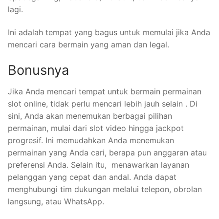
lagi.
Ini adalah tempat yang bagus untuk memulai jika Anda
mencari cara bermain yang aman dan legal.
Bonusnya
Jika Anda mencari tempat untuk bermain permainan
slot online, tidak perlu mencari lebih jauh selain . Di
sini, Anda akan menemukan berbagai pilihan
permainan, mulai dari slot video hingga jackpot
progresif. Ini memudahkan Anda menemukan
permainan yang Anda cari, berapa pun anggaran atau
preferensi Anda. Selain itu, menawarkan layanan
pelanggan yang cepat dan andal. Anda dapat
menghubungi tim dukungan melalui telepon, obrolan
langsung, atau WhatsApp.