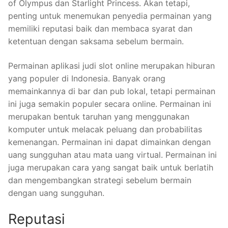
of Olympus dan Starlight Princess. Akan tetapi,
penting untuk menemukan penyedia permainan yang
memiliki reputasi baik dan membaca syarat dan
ketentuan dengan saksama sebelum bermain.
Permainan aplikasi judi slot online merupakan hiburan
yang populer di Indonesia. Banyak orang
memainkannya di bar dan pub lokal, tetapi permainan
ini juga semakin populer secara online. Permainan ini
merupakan bentuk taruhan yang menggunakan
komputer untuk melacak peluang dan probabilitas
kemenangan. Permainan ini dapat dimainkan dengan
uang sungguhan atau mata uang virtual. Permainan ini
juga merupakan cara yang sangat baik untuk berlatih
dan mengembangkan strategi sebelum bermain
dengan uang sungguhan.
Reputasi