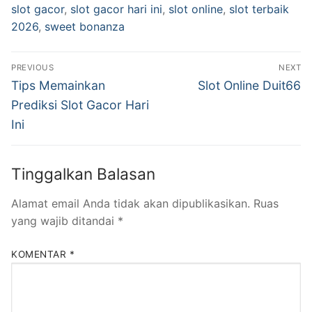
slot gacor
,
slot gacor hari ini
,
slot online
,
slot terbaik
2026
,
sweet bonanza
Navigasi
PREVIOUS
NEXT
pos
Previous
Next
Tips Memainkan
Slot Online Duit66
post:
post:
Prediksi Slot Gacor Hari
Ini
Tinggalkan Balasan
Alamat email Anda tidak akan dipublikasikan.
Ruas
yang wajib ditandai
*
KOMENTAR
*