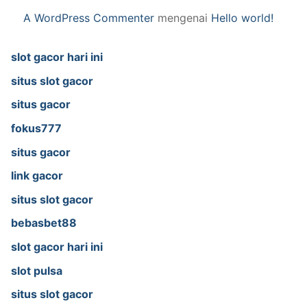
A WordPress Commenter
mengenai
Hello world!
slot gacor hari ini
situs slot gacor
situs gacor
fokus777
situs gacor
link gacor
situs slot gacor
bebasbet88
slot gacor hari ini
slot pulsa
situs slot gacor