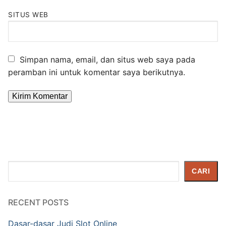
SITUS WEB
Simpan nama, email, dan situs web saya pada
peramban ini untuk komentar saya berikutnya.
Cari
CARI
RECENT POSTS
Dasar-dasar Judi Slot Online