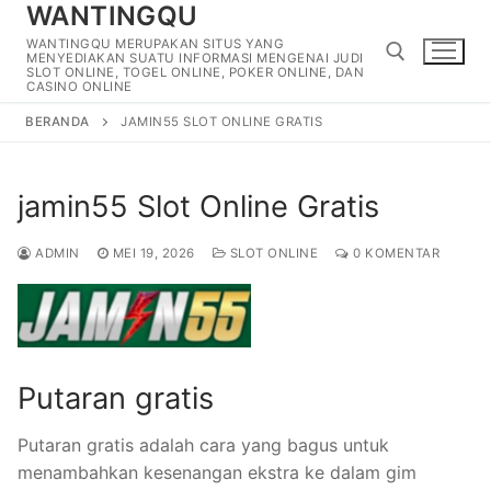
WANTINGQU
Lompat
ke
WANTINGQU MERUPAKAN SITUS YANG
MENYEDIAKAN SUATU INFORMASI MENGENAI JUDI
konten
SLOT ONLINE, TOGEL ONLINE, POKER ONLINE, DAN
CASINO ONLINE
BERANDA
JAMIN55 SLOT ONLINE GRATIS
Cari:
jamin55 Slot Online Gratis
ADMIN
MEI 19, 2026
SLOT ONLINE
0 KOMENTAR
Putaran gratis
Putaran gratis adalah cara yang bagus untuk
menambahkan kesenangan ekstra ke dalam gim