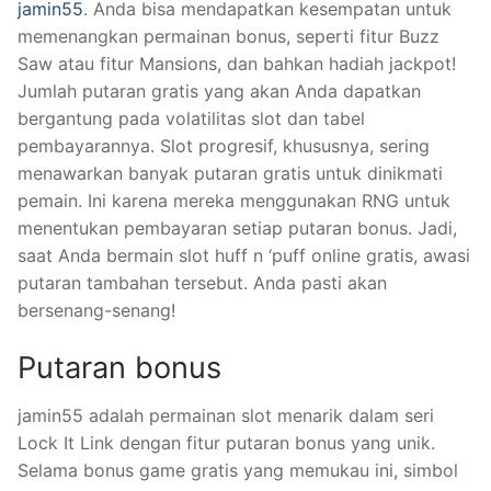
jamin55
. Anda bisa mendapatkan kesempatan untuk
memenangkan permainan bonus, seperti fitur Buzz
Saw atau fitur Mansions, dan bahkan hadiah jackpot!
Jumlah putaran gratis yang akan Anda dapatkan
bergantung pada volatilitas slot dan tabel
pembayarannya. Slot progresif, khususnya, sering
menawarkan banyak putaran gratis untuk dinikmati
pemain. Ini karena mereka menggunakan RNG untuk
menentukan pembayaran setiap putaran bonus. Jadi,
saat Anda bermain slot huff n ‘puff online gratis, awasi
putaran tambahan tersebut. Anda pasti akan
bersenang-senang!
Putaran bonus
jamin55
adalah permainan slot menarik dalam seri
Lock It Link dengan fitur putaran bonus yang unik.
Selama bonus game gratis yang memukau ini, simbol