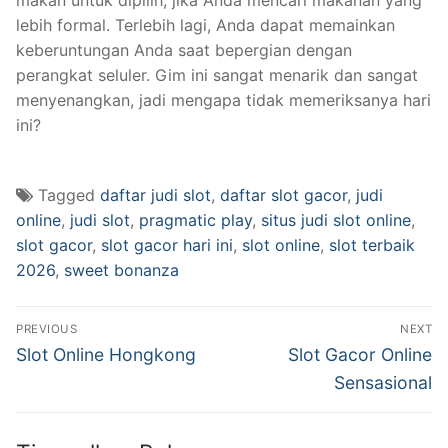
lebih formal. Terlebih lagi, Anda dapat memainkan
keberuntungan Anda saat bepergian dengan
perangkat seluler. Gim ini sangat menarik dan sangat
menyenangkan, jadi mengapa tidak memeriksanya hari
ini?
Tagged
daftar judi slot
,
daftar slot gacor
,
judi
online
,
judi slot
,
pragmatic play
,
situs judi slot online
,
slot gacor
,
slot gacor hari ini
,
slot online
,
slot terbaik
2026
,
sweet bonanza
Navigasi
PREVIOUS
NEXT
pos
Previous
Next
Slot Online Hongkong
Slot Gacor Online
post:
post:
Sensasional