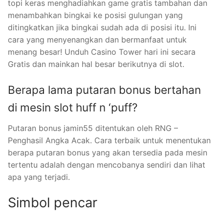
topi keras menghadiahkan game gratis tambahan dan
menambahkan bingkai ke posisi gulungan yang
ditingkatkan jika bingkai sudah ada di posisi itu. Ini
cara yang menyenangkan dan bermanfaat untuk
menang besar! Unduh Casino Tower hari ini secara
Gratis dan mainkan hal besar berikutnya di slot.
Berapa lama putaran bonus bertahan
di mesin slot huff n ‘puff?
Putaran bonus
jamin55
ditentukan oleh RNG –
Penghasil Angka Acak. Cara terbaik untuk menentukan
berapa putaran bonus yang akan tersedia pada mesin
tertentu adalah dengan mencobanya sendiri dan lihat
apa yang terjadi.
Simbol pencar