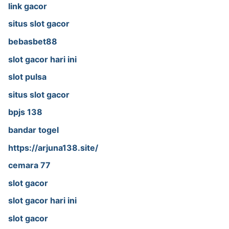
link gacor
situs slot gacor
bebasbet88
slot gacor hari ini
slot pulsa
situs slot gacor
bpjs 138
bandar togel
https://arjuna138.site/
cemara 77
slot gacor
slot gacor hari ini
slot gacor