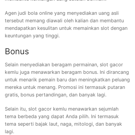
Agen judi bola online yang menyediakan uang asli
tersebut memang diawali oleh kalian dan membantu
mendapatkan kesulitan untuk memainkan slot dengan
keuntungan yang tinggi.
Bonus
Selain menyediakan beragam permainan, slot gacor
kemlu juga menawarkan beragam bonus. Ini dirancang
untuk menarik pemain baru dan meningkatkan peluang
mereka untuk menang. Promosi ini termasuk putaran
gratis, bonus pertandingan, dan banyak lagi.
Selain itu, slot gacor kemlu menawarkan sejumlah
tema berbeda yang dapat Anda pilih. Ini termasuk
tema seperti bajak laut, naga, mitologi, dan banyak
lagi.