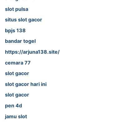
slot pulsa
situs slot gacor
bpjs 138
bandar togel
https://arjuna138.site/
cemara 77
slot gacor
slot gacor hari ini
slot gacor
pen 4d
jamu slot