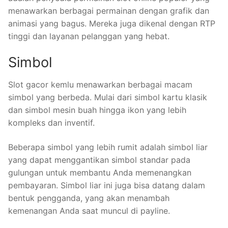
menawarkan berbagai permainan dengan grafik dan
animasi yang bagus. Mereka juga dikenal dengan RTP
tinggi dan layanan pelanggan yang hebat.
Simbol
Slot gacor kemlu menawarkan berbagai macam
simbol yang berbeda. Mulai dari simbol kartu klasik
dan simbol mesin buah hingga ikon yang lebih
kompleks dan inventif.
Beberapa simbol yang lebih rumit adalah simbol liar
yang dapat menggantikan simbol standar pada
gulungan untuk membantu Anda memenangkan
pembayaran. Simbol liar ini juga bisa datang dalam
bentuk pengganda, yang akan menambah
kemenangan Anda saat muncul di payline.