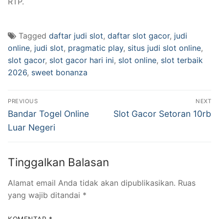
RTP.
Tagged
daftar judi slot
,
daftar slot gacor
,
judi
online
,
judi slot
,
pragmatic play
,
situs judi slot online
,
slot gacor
,
slot gacor hari ini
,
slot online
,
slot terbaik
2026
,
sweet bonanza
Navigasi
PREVIOUS
NEXT
pos
Previous
Next
Bandar Togel Online
Slot Gacor Setoran 10rb
post:
post:
Luar Negeri
Tinggalkan Balasan
Alamat email Anda tidak akan dipublikasikan.
Ruas
yang wajib ditandai
*
KOMENTAR
*