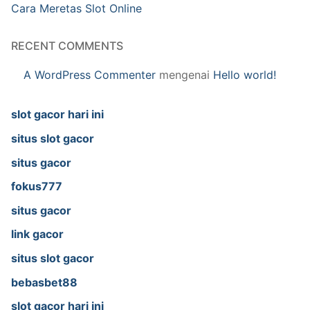
Cara Meretas Slot Online
RECENT COMMENTS
A WordPress Commenter
mengenai
Hello world!
slot gacor hari ini
situs slot gacor
situs gacor
fokus777
situs gacor
link gacor
situs slot gacor
bebasbet88
slot gacor hari ini