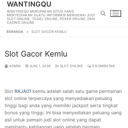
WANTINGQU
Lompat
ke
WANTINGQU MERUPAKAN SITUS YANG
MENYEDIAKAN SUATU INFORMASI MENGENAI JUDI
konten
SLOT ONLINE, TOGEL ONLINE, POKER ONLINE, DAN
CASINO ONLINE
BERANDA
SLOT GACOR KEMLU
Cari:
Slot Gacor Kemlu
ADMIN
JUNI 1, 2026
SLOT ONLINE
0 KOMENTAR
Slot
RAJA01
kemlu adalah salah satu game permainan
slot online terpercaya yang menyediakan peluang
tinggi bagi anda yang memiliki jackpot serta tingkat
bonus yang tinggi. Ini bisa menyediakan peluang uang
asli untuk pemain judi slot online yang dapat
membantu kehilangan uang setelah bermain.