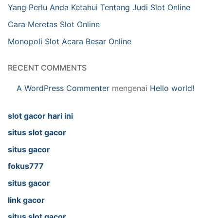
Yang Perlu Anda Ketahui Tentang Judi Slot Online
Cara Meretas Slot Online
Monopoli Slot Acara Besar Online
RECENT COMMENTS
A WordPress Commenter
mengenai
Hello world!
slot gacor hari ini
situs slot gacor
situs gacor
fokus777
situs gacor
link gacor
situs slot gacor