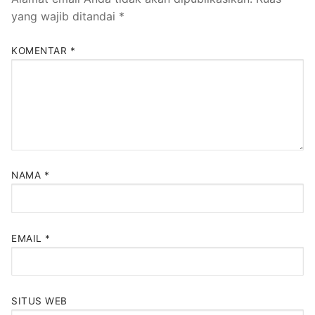
yang wajib ditandai
*
KOMENTAR
*
NAMA
*
EMAIL
*
SITUS WEB