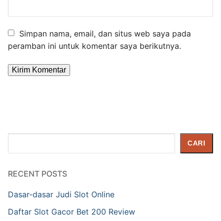
Simpan nama, email, dan situs web saya pada
peramban ini untuk komentar saya berikutnya.
Cari
CARI
RECENT POSTS
Dasar-dasar Judi Slot Online
Daftar Slot Gacor Bet 200 Review