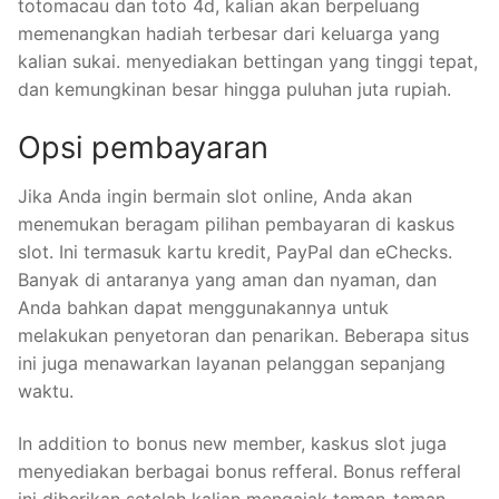
totomacau dan toto 4d, kalian akan berpeluang
memenangkan hadiah terbesar dari keluarga yang
kalian sukai. menyediakan bettingan yang tinggi tepat,
dan kemungkinan besar hingga puluhan juta rupiah.
Opsi pembayaran
Jika Anda ingin bermain slot online, Anda akan
menemukan beragam pilihan pembayaran di kaskus
slot. Ini termasuk kartu kredit, PayPal dan eChecks.
Banyak di antaranya yang aman dan nyaman, dan
Anda bahkan dapat menggunakannya untuk
melakukan penyetoran dan penarikan. Beberapa situs
ini juga menawarkan layanan pelanggan sepanjang
waktu.
In addition to bonus new member, kaskus slot juga
menyediakan berbagai bonus refferal. Bonus refferal