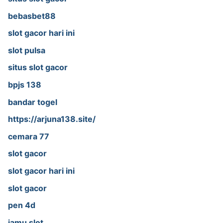
bebasbet88
slot gacor hari ini
slot pulsa
situs slot gacor
bpjs 138
bandar togel
https://arjuna138.site/
cemara 77
slot gacor
slot gacor hari ini
slot gacor
pen 4d
jamu slot