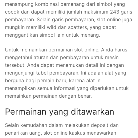
menampung kombinasi pemenang dari simbol yang
cocok dan dapat memiliki jumlah maksimum 243 garis
pembayaran. Selain garis pembayaran, slot online juga
mungkin memiliki wild dan scatters, yang dapat
menggantikan simbol lain untuk menang.
Untuk memainkan permainan slot online, Anda harus
mengetahui aturan dan pembayaran untuk mesin
tersebut. Anda dapat menemukan detail ini dengan
mengunjungi tabel pembayaran. Ini adalah alat yang
berguna bagi pemain baru, karena alat ini
menampilkan semua informasi yang diperlukan untuk
memainkan permainan dengan benar.
Permainan yang ditawarkan
Selain kemudahan dalam melakukan deposit dan
penarikan uang, slot online kaskus menawarkan