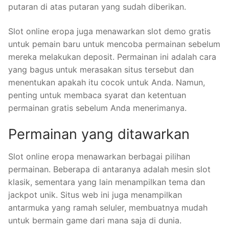
putaran di atas putaran yang sudah diberikan.
Slot online eropa juga menawarkan slot demo gratis
untuk pemain baru untuk mencoba permainan sebelum
mereka melakukan deposit. Permainan ini adalah cara
yang bagus untuk merasakan situs tersebut dan
menentukan apakah itu cocok untuk Anda. Namun,
penting untuk membaca syarat dan ketentuan
permainan gratis sebelum Anda menerimanya.
Permainan yang ditawarkan
Slot online eropa menawarkan berbagai pilihan
permainan. Beberapa di antaranya adalah mesin slot
klasik, sementara yang lain menampilkan tema dan
jackpot unik. Situs web ini juga menampilkan
antarmuka yang ramah seluler, membuatnya mudah
untuk bermain game dari mana saja di dunia.