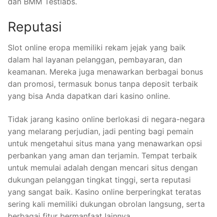
dan BMM Testlabs.
Reputasi
Slot online eropa memiliki rekam jejak yang baik
dalam hal layanan pelanggan, pembayaran, dan
keamanan. Mereka juga menawarkan berbagai bonus
dan promosi, termasuk bonus tanpa deposit terbaik
yang bisa Anda dapatkan dari kasino online.
Tidak jarang kasino online berlokasi di negara-negara
yang melarang perjudian, jadi penting bagi pemain
untuk mengetahui situs mana yang menawarkan opsi
perbankan yang aman dan terjamin. Tempat terbaik
untuk memulai adalah dengan mencari situs dengan
dukungan pelanggan tingkat tinggi, serta reputasi
yang sangat baik. Kasino online berperingkat teratas
sering kali memiliki dukungan obrolan langsung, serta
berbagai fitur bermanfaat lainnya.