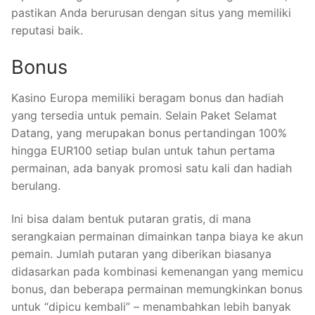
pastikan Anda berurusan dengan situs yang memiliki
reputasi baik.
Bonus
Kasino Europa memiliki beragam bonus dan hadiah
yang tersedia untuk pemain. Selain Paket Selamat
Datang, yang merupakan bonus pertandingan 100%
hingga EUR100 setiap bulan untuk tahun pertama
permainan, ada banyak promosi satu kali dan hadiah
berulang.
Ini bisa dalam bentuk putaran gratis, di mana
serangkaian permainan dimainkan tanpa biaya ke akun
pemain. Jumlah putaran yang diberikan biasanya
didasarkan pada kombinasi kemenangan yang memicu
bonus, dan beberapa permainan memungkinkan bonus
untuk “dipicu kembali” – menambahkan lebih banyak