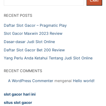
CARI
RECENT POSTS
Daftar Slot Gacor – Pragmatic Play
Slot Gacor Maxwin 2023 Review
Dasar-dasar Judi Slot Online
Daftar Slot Gacor Bet 200 Review
Yang Perlu Anda Ketahui Tentang Judi Slot Online
RECENT COMMENTS
A WordPress Commenter
mengenai
Hello world!
slot gacor hari ini
situs slot gacor