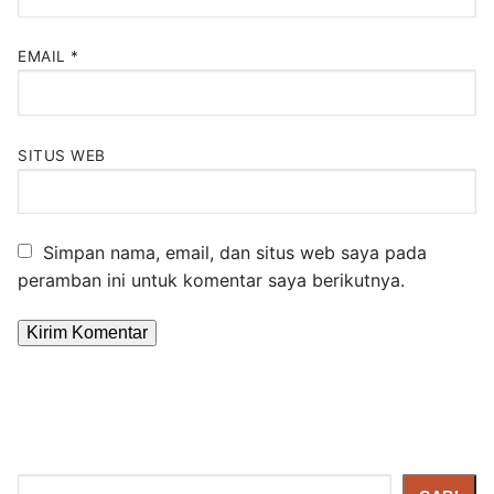
EMAIL
*
SITUS WEB
Simpan nama, email, dan situs web saya pada
peramban ini untuk komentar saya berikutnya.
Cari