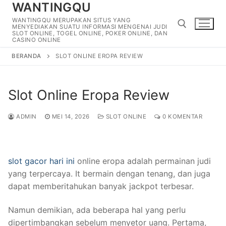
WANTINGQU
Lompat
ke
WANTINGQU MERUPAKAN SITUS YANG
MENYEDIAKAN SUATU INFORMASI MENGENAI JUDI
konten
SLOT ONLINE, TOGEL ONLINE, POKER ONLINE, DAN
CASINO ONLINE
BERANDA
SLOT ONLINE EROPA REVIEW
Cari:
Slot Online Eropa Review
ADMIN
MEI 14, 2026
SLOT ONLINE
0 KOMENTAR
slot gacor hari ini
online eropa adalah permainan judi
yang terpercaya. It bermain dengan tenang, dan juga
dapat memberitahukan banyak jackpot terbesar.
Namun demikian, ada beberapa hal yang perlu
dipertimbangkan sebelum menyetor uang. Pertama,